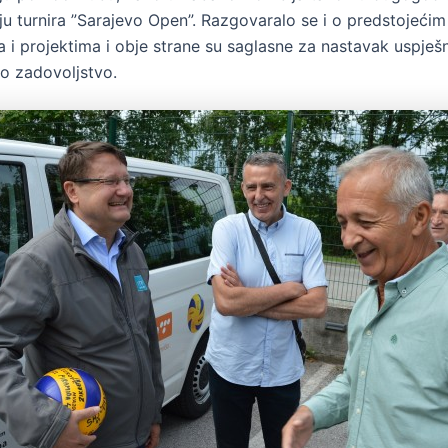
ju turnira ”Sarajevo Open”. Razgovaralo se i o predstojećim
a i projektima i obje strane su saglasne za nastavak uspješ
o zadovoljstvo.