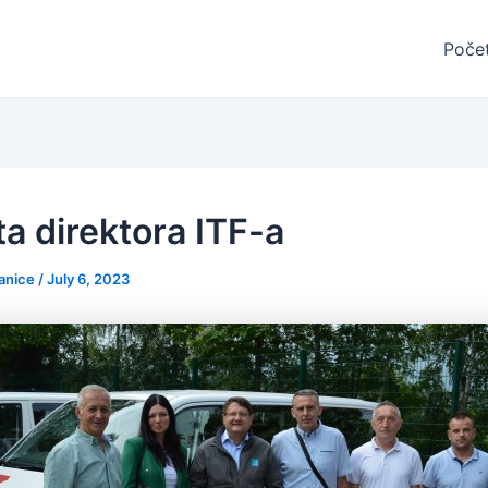
Poče
ta direktora ITF-a
ranice
/
July 6, 2023