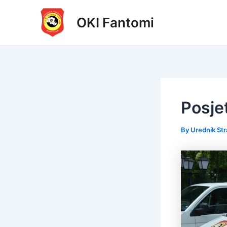
Skip
to
OKI Fantomi
content
Posje
By
Urednik St