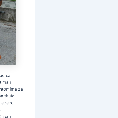
tao sa
tima i
Fantomima za
a titula
sjedećoj
za
išnjem