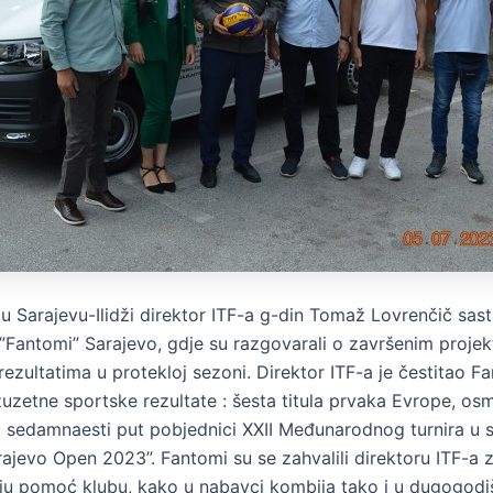
 u Sarajevu-Ilidži direktor ITF-a g-din Tomaž Lovrenčič sas
 ”Fantomi” Sarajevo, gdje su razgovarali o završenim projek
rezultatima u protekloj sezoni. Direktor ITF-a je čestitao 
uzetne sportske rezultate : šesta titula prvaka Evrope, osm
i sedamnaesti put pobjednici XXII Međunarodnog turnira u 
rajevo Open 2023”. Fantomi su se zahvalili direktoru ITF-a 
u pomoć klubu, kako u nabavci kombija tako i u dugogod