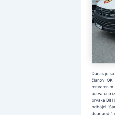
Danas je se
članovi OKI
ostvarenim 
ostvarene iz
prvaka BiH 
odbojci ”Sa
dugogodišnj