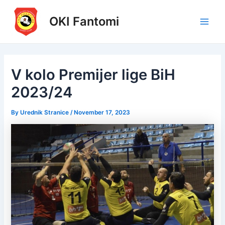
Skip
to
OKI Fantomi
Main
content
Men
V kolo Premijer lige BiH
2023/24
By
Urednik Stranice
/
November 17, 2023